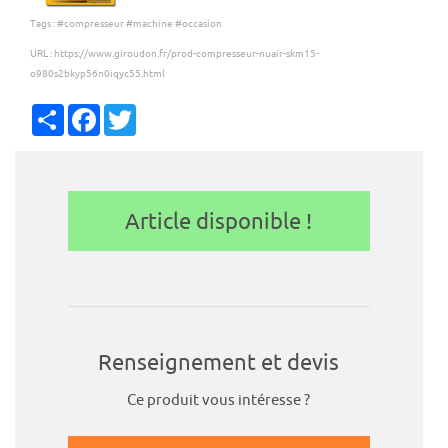
Tags :
#compresseur
#machine
#occasion
URL :
https://www.giroudon.fr/prod-compresseur-nuair-skm15-
o980s2bkyp56n0iqyc55.html
Partager
Facebook
Twitter
Article disponible !
Renseignement et devis
Ce produit vous intéresse ?