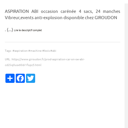
ASPIRATION ABI occasion carénée 4 sacs, 24 manches
Vibreur,events anti-explosion disponible chez GIROUDON
. (...)
Lire le descriptif complet
Tags :
#aspiration
#machine
#bois
#abi
URL :
https://www.giroudon.fr/prod-aspiration-car-on-oe-abi-
cd2liq0usx60di1fopz5.html
Partager
Facebook
Twitter