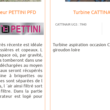
reur PETTINI PFD
Turbine CATTIN
CATTINAIR UGS : 7940
très récente est idéale
Turbine aspiration occasion
ussières et copeaux. L
giroudon loire
space où, par gravité,
des tomberont dans une
t déchargées au moyen
peaux seront récupérés
hine à briquettes ou
ines sont séparées de l
 l ´air ainsi filtré sort
filtre. Dans la partie
brateur est logé pour