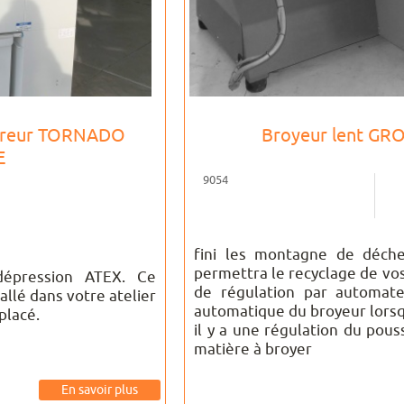
iéreur TORNADO
Broyeur lent GR
E
9054
fini les montagne de déche
permettra le recyclage de vo
 dépression ATEX. Ce
de régulation par automate
allé dans votre atelier
automatique du broyeur lorsqu
placé.
il y a une régulation du pous
matière à broyer
En savoir plus